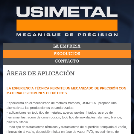
LA EMPRESA
PRODUCTOS
CONTACTO
​ÁREAS DE APLICACIÓN
LA EXPERIENCIA TÉCNICA PERMITE UN MECANIZADO DE PRECISIÓN CON
MATERIALES COMUNES O EXÓTICOS
Especialista en el mecanizado de metales tratados, USIMETAL propone una
alternativa a las producciones estandarizadas:
- aplicaciones en todo tipo de metales: aceros rápidos fritados, aceros de
herramientas, acero de construcción, todo tipo de inoxidables, aluminio, bronce,
plástico, titanio...
- todo tipo de tratamientos térmicos y tratamientos de superficie: templado al vacío,
nitruración al vacío, deposición física en fase de vapor PVD, revestimiento de