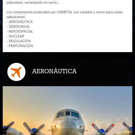
poliuretano, cementación en vacío...
Los componentes producidos por USIMETAL son variados y sirven para varias
aplicaciones:
- AERONÁUTICA
- SIDERURGIA
- AEROESPACIAL
- NUCLEAR
- REGULACIÓN
- PERFORACIÓN
AERONÁUTICA