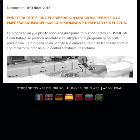
Documento:
ISO 9001:2015
.
POR OTRA PARTE, UNA PLANIFICACIÓN MINUCIOSA PERMITE A LA
EMPRESA SATISFACER SUS COMPROMISOS Y RESPETAR SUS PLAZOS.
La organización y la planificación son disciplinas muy importantes en USIMETAL.
Cada trabajo se planifica al detalle y se integra en un programa general de
producción. Esta organización permite a la empresa tratar las fechas de entrega
con realismo y, gracias a un control constante, respetarlas.
OTROS SITIOS WEB DEL GRUPO
PLANO DEL SITIO WEB
AVISO LEGAL