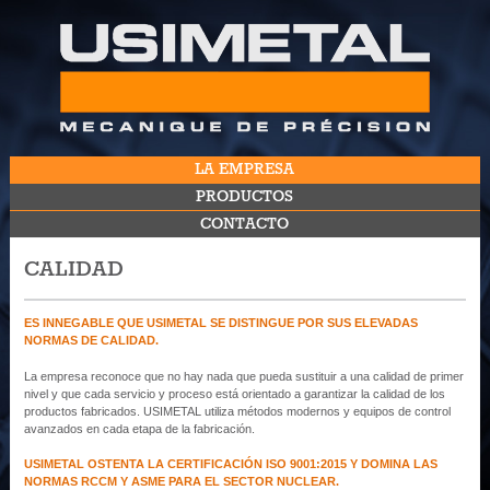
LA EMPRESA
PRODUCTOS
CONTACTO
​CALIDAD
ES INNEGABLE QUE USIMETAL SE DISTINGUE POR SUS ELEVADAS
NORMAS DE CALIDAD.
La empresa reconoce que no hay nada que pueda sustituir a una calidad de primer
nivel y que cada servicio y proceso está orientado a garantizar la calidad de los
productos fabricados. USIMETAL utiliza métodos modernos y equipos de control
avanzados en cada etapa de la fabricación.
USIMETAL OSTENTA LA CERTIFICACIÓN ISO 9001:2015 Y DOMINA LAS
NORMAS RCCM Y ASME PARA EL SECTOR NUCLEAR.