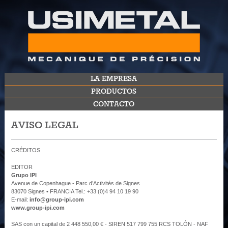
LA EMPRESA
PRODUCTOS
CONTACTO
​AVISO LEGAL
CRÉDITOS
EDITOR
Grupo IPI
Avenue de Copenhague - Parc d’Activités de Signes
83070 Signes • FRANCIA Tel.: +33 (0)4 94 10 19 90
E-mail:
info@group-ipi.com
www.group-ipi.com
SAS con un capital de 2 448 550,00 € - SIREN 517 799 755 RCS TOLÓN - NAF