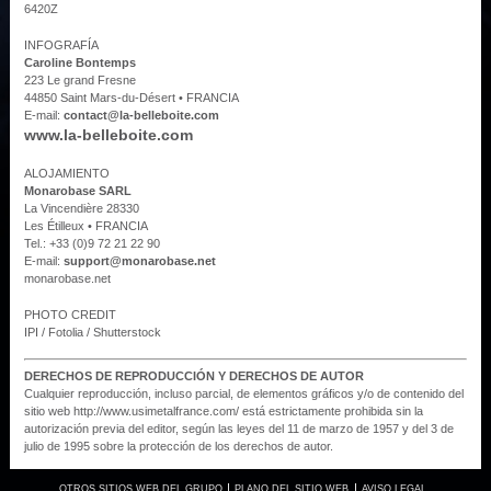
6420Z
INFOGRAFÍA
Caroline Bontemps
223 Le grand Fresne
44850 Saint Mars-du-Désert • FRANCIA
E-mail:
contact@la-belleboite.com
www.la-belleboite.com
ALOJAMIENTO
Monarobase SARL
La Vincendière 28330
Les Étilleux • FRANCIA
Tel.: +33 (0)9 72 21 22 90
E-mail:
support@monarobase.net
monarobase.net
PHOTO CREDIT
IPI / Fotolia / Shutterstock
DERECHOS DE REPRODUCCIÓN Y DERECHOS DE AUTOR
Cualquier reproducción, incluso parcial, de elementos gráficos y/o de contenido del
sitio web http://www.usimetalfrance.com/ está estrictamente prohibida sin la
autorización previa del editor, según las leyes del 11 de marzo de 1957 y del 3 de
julio de 1995 sobre la protección de los derechos de autor.
OTROS SITIOS WEB DEL GRUPO
PLANO DEL SITIO WEB
AVISO LEGAL