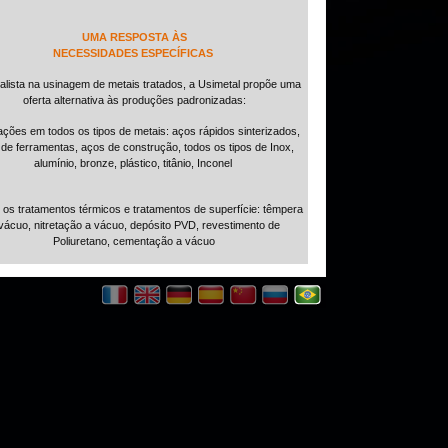
UMA RESPOSTA ÀS
NECESSIDADES ESPECÍFICAS
alista na usinagem de metais tratados, a Usimetal propõe uma
oferta alternativa às produções padronizadas:
cações em todos os tipos de metais: aços rápidos sinterizados,
de ferramentas, aços de construção, todos os tipos de Inox,
alumínio, bronze, plástico, titânio, Inconel
s os tratamentos térmicos e tratamentos de superfície: têmpera
vácuo, nitretação a vácuo, depósito PVD, revestimento de
Poliuretano, cementação a vácuo