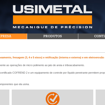
MPRESA
PRODUTOS
CONT
ento, fresagem (3, 4 e 5 eixos) e retificação (interna e externa) e em eletroerosão a 
ente as operações de micro polimento ao jato de areia e triboacabamento.
l certificado COFREND 2 e um equipamento de controle por líquido penetrante permitem pro
ponentes que ela usina.