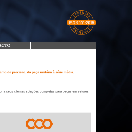
ACTO
fio de precisão, da peça unitária à série média.
por a seus clientes soluções completas para peças em setores