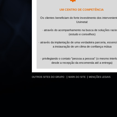
UM CENTRO DE COMPETÊNCIA
Os clientes beneficiam do forte investimento dos intervenien
Usimetal:
· através do acompanhamento na busca de soluções racio
(estudo e conselhos)
· através da implantação de uma verdadeira parceria, essenci
a instauração de um clima de confiança mútua
· privilegiando o contato "pessoa a pessoa” (o mesmo interl
desde a recepção da encomenda até a entrega)
OUTROS SITES DO GRUPO
MAPA DO SITE
MENÇÕES LEGAIS