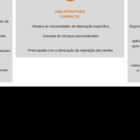
UMA ESTRUTURA
COMPACTA
tes da
·Reativa às necessidades de fabricação específica
Especi
nais
·Garantia de serviços personalizados
· apli
aços 
·Preocupada com a otimização da repartição das tarefas
al para
· todo
ocutor
a 