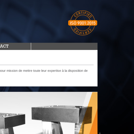
ACT
ur mission de mettre toute leur expertise à la disposition de