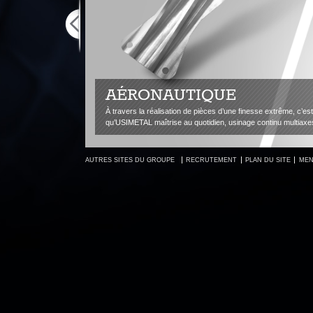
AÉRONAUTIQUE
À travers la réalisation de pièces d’une finesse extrême, c’est la mise en œuvre tech
qu’USIMETAL maîtrise au quotidien, usinage continu multiaxes de rigueur.
AUTRES SITES DU GROUPE
RECRUTEMENT
PLAN DU SITE
MEN