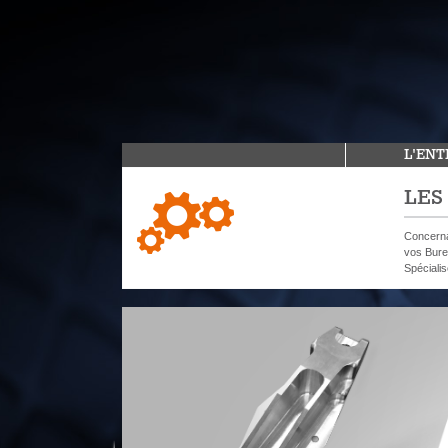
L'ENT
LES
Concernan
vos Bure
Spécialis