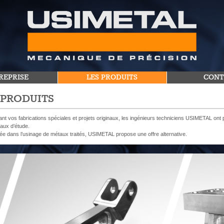
REPRISE
LES PRODUITS
CONT
 PRODUITS
t vos fabrications spéciales et projets originaux, les ingénieurs techniciens USIMETAL ont po
aux d’étude.
ée dans l’usinage de métaux traités, USIMETAL propose une offre alternative.