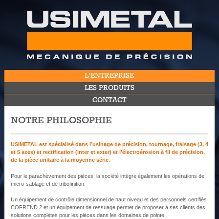
L'ENTREPRISE
LES PRODUITS
CONTACT
NOTRE PHILOSOPHIE
USIMETAL est spécialisé dans l’usinage de précision, tournage,
fraisage (3, 4
et 5 axes) et rectification (inter et exter) et l’électroérosion à fil de précision,
de la pièce unitaire à la moyenne série.
Pour le parachèvement des pièces, la société intègre également les opérations de
micro-sablage et de tribofinition.
Un équipement de contrôle dimensionnel de haut niveau et des personnels certifiés
COFREND 2 et un équipement de ressuage permet de proposer à ses clients des
solutions complètes pour les pièces dans les domaines de pointe.