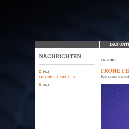
DAS UN
NACHRICHTEN
14/12/2016
FROHE FE
2016
Best seasons greeti
14/12/2016 :
FROHE FESTE
2014